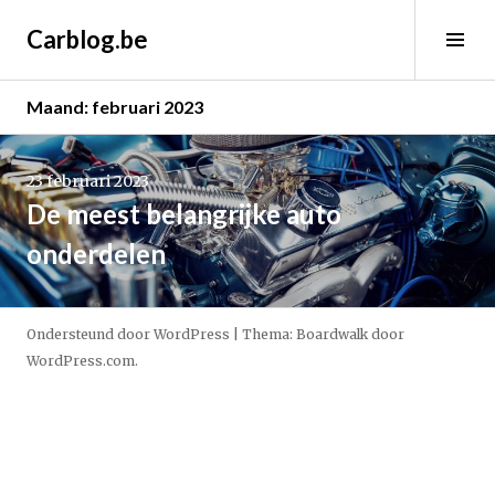
Spring
Carblog.be
naar
Wis
inhoud
sid
Maand:
februari 2023
Lees
verder
23 februari 2023
→
De meest belangrijke auto
onderdelen
Ondersteund door WordPress
|
Thema: Boardwalk door
WordPress.com
.