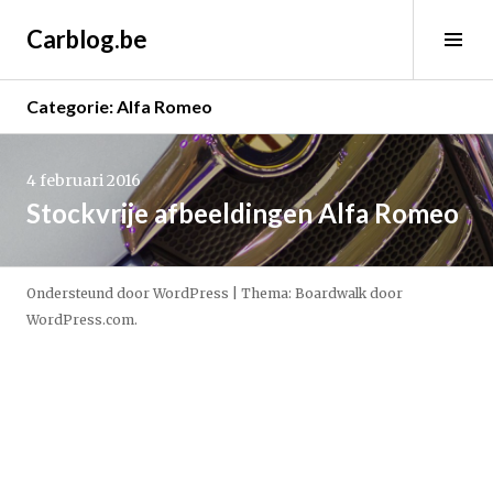
Spring
Carblog.be
naar
Wis
inhoud
sid
Categorie:
Alfa Romeo
Lees
verder
4 februari 2016
→
Stockvrije afbeeldingen Alfa Romeo
Ondersteund door WordPress
|
Thema: Boardwalk door
WordPress.com
.