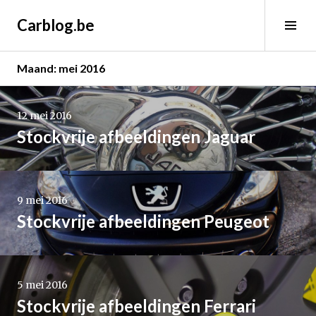
Spring
Carblog.be
naar
Wis
inhoud
sid
Maand:
mei 2016
Lees
verder
12 mei 2016
→
Stockvrije afbeeldingen Jaguar
Lees
verder
9 mei 2016
→
Stockvrije afbeeldingen Peugeot
Lees
verder
5 mei 2016
→
Stockvrije afbeeldingen Ferrari