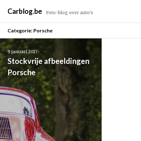
Spring
Carblog.be
naar
Foto-blog over auto's
inhoud
Categorie:
Porsche
Lees
verder
9 januari 2017
→
Stockvrije afbeeldingen
Porsche