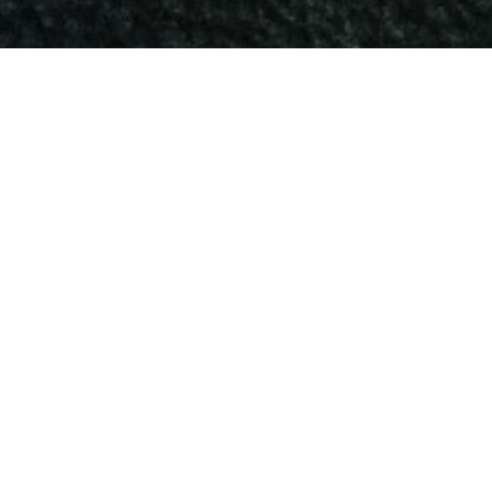
17
vrije afbeeldingen Nissan