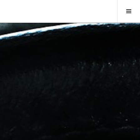
Wis
sid